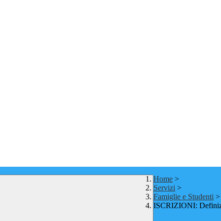
Home
>
Servizi
>
Famiglie e Studenti
>
ISCRIZIONI: Definizi