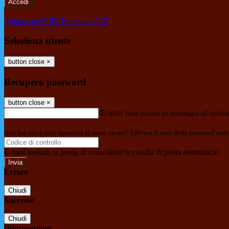
-
Entra con SPID
Entra con CIE
Seleziona utente
button close
×
Recupero password
button close
×
E-mail
Verrà inviato un messaggio all'indirizz
Non hai una e-mail associata al nome utente? Effettua il reset della password tram
E-mail inviata, si prega di controllare la casella di posta elettronica!
Errore
Chiudi
Successo
Chiudi
Informazione