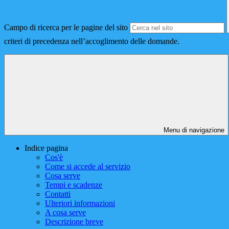
Campo di ricerca per le pagine del sito
criteri di precedenza nell’accoglimento delle domande.
Menu di navigazione
Indice pagina
Cos'è
Come si accede al servizio
Cosa serve
Tempi e scadenze
Contatti
Ulteriori informazioni
A cosa serve
Descrizione breve