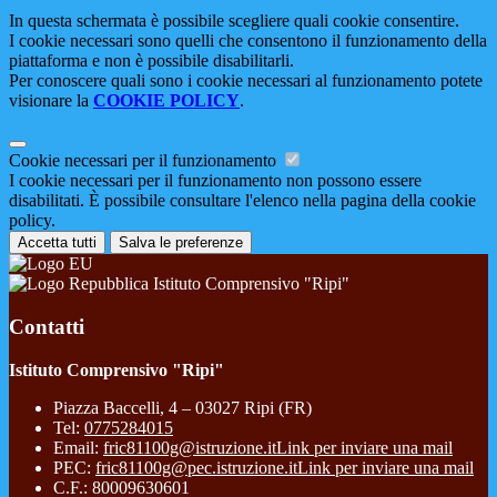
In questa schermata è possibile scegliere quali cookie consentire.
I cookie necessari sono quelli che consentono il funzionamento della
piattaforma e non è possibile disabilitarli.
Per conoscere quali sono i cookie necessari al funzionamento potete
visionare la
COOKIE POLICY
.
Cookie necessari per il funzionamento
I cookie necessari per il funzionamento non possono essere
disabilitati. È possibile consultare l'elenco nella pagina della cookie
policy.
Accetta tutti
Salva le preferenze
Istituto Comprensivo "Ripi"
Contatti
Istituto Comprensivo "Ripi"
Piazza Baccelli, 4 – 03027 Ripi (FR)
Tel:
0775284015
Email:
fric81100g@istruzione.it
Link per inviare una mail
PEC:
fric81100g@pec.istruzione.it
Link per inviare una mail
C.F.: 80009630601