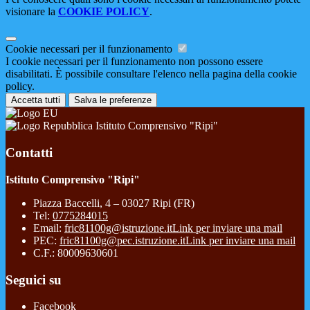
visionare la
COOKIE POLICY
.
Cookie necessari per il funzionamento
I cookie necessari per il funzionamento non possono essere
disabilitati. È possibile consultare l'elenco nella pagina della cookie
policy.
Accetta tutti
Salva le preferenze
Istituto Comprensivo "Ripi"
Contatti
Istituto Comprensivo "Ripi"
Piazza Baccelli, 4 – 03027 Ripi (FR)
Tel:
0775284015
Email:
fric81100g@istruzione.it
Link per inviare una mail
PEC:
fric81100g@pec.istruzione.it
Link per inviare una mail
C.F.: 80009630601
Seguici su
Facebook