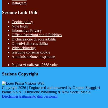
Instagram
Sezione Link Utili
Cookie policy
Note legali
Informativa Privacy
Ufficio Relazioni con il Pubblico
Dichiarazione di accessibilità
Obiettivi di accessibilità
Whistleblowing
Gestione consensi cookie
Amministrazione trasparente
Pagina visualizzata
2668
volte
Sezione Copyright
Copyright 2026 | Engineered and powered by Gruppo Spaggiari
Parma S.p.A. | Divisione Publishing & New Social Media
Disclaimer trattamento dati personali