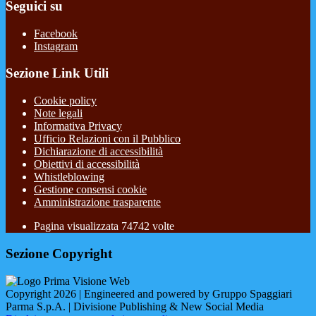
Seguici su
Facebook
Instagram
Sezione Link Utili
Cookie policy
Note legali
Informativa Privacy
Ufficio Relazioni con il Pubblico
Dichiarazione di accessibilità
Obiettivi di accessibilità
Whistleblowing
Gestione consensi cookie
Amministrazione trasparente
Pagina visualizzata
74742
volte
Sezione Copyright
Copyright 2026 | Engineered and powered by Gruppo Spaggiari
Parma S.p.A. | Divisione Publishing & New Social Media