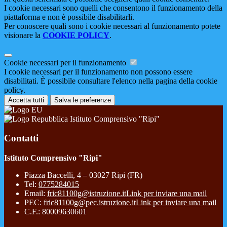
I cookie necessari sono quelli che consentono il funzionamento della
piattaforma e non è possibile disabilitarli.
Per conoscere quali sono i cookie necessari al funzionamento potete
visionare la
COOKIE POLICY
.
Cookie necessari per il funzionamento
I cookie necessari per il funzionamento non possono essere
disabilitati. È possibile consultare l'elenco nella pagina della cookie
policy.
Accetta tutti
Salva le preferenze
Istituto Comprensivo "Ripi"
Contatti
Istituto Comprensivo "Ripi"
Piazza Baccelli, 4 – 03027 Ripi (FR)
Tel:
0775284015
Email:
fric81100g@istruzione.it
Link per inviare una mail
PEC:
fric81100g@pec.istruzione.it
Link per inviare una mail
C.F.: 80009630601