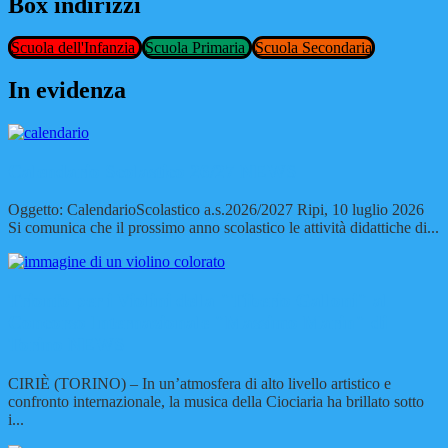
Box indirizzi
Scuola dell'Infanzia
Scuola Primaria
Scuola Secondaria
In evidenza
Calendario Scolastico 26/27
NEWS
Oggetto: CalendarioScolastico a.s.2026/2027 Ripi, 10 luglio 2026
Si comunica che il prossimo anno scolastico le attività didattiche di...
Trionfo per i Violini della "Tiberio Galloni" al
Concorso Internazionale "Massimo Marin" di
Torino
NEWS
CIRIÈ (TORINO) – In un’atmosfera di alto livello artistico e
confronto internazionale, la musica della Ciociaria ha brillato sotto
i...