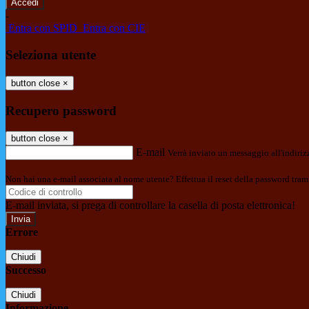
-
Entra con SPID
Entra con CIE
Seleziona utente
button close
×
Recupero password
button close
×
E-mail
Verrà inviato un messaggio all'indirizz
Non hai una e-mail associata al nome utente? Effettua il reset della password tram
E-mail inviata, si prega di controllare la casella di posta elettronica!
Errore
Chiudi
Successo
Chiudi
Informazione