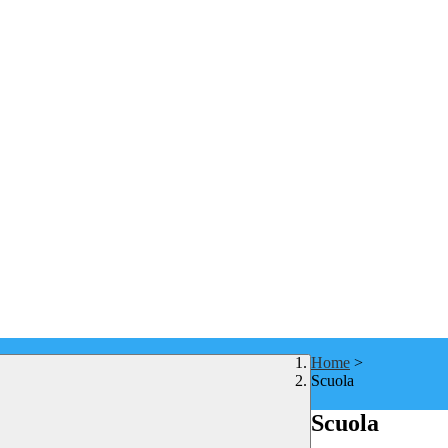
Home
>
Scuola
Scuola