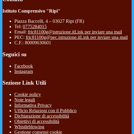
Istituto Comprensivo "Ripi"
Piazza Baccelli, 4 – 03027 Ripi (FR)
Tel:
0775284015
Email:
fric81100g@istruzione.it
Link per inviare una mail
PEC:
fric81100g@pec.istruzione.it
Link per inviare una mail
C.F.: 80009630601
Seguici su
Facebook
Instagram
Sezione Link Utili
Cookie policy
Note legali
Informativa Privacy
Ufficio Relazioni con il Pubblico
Dichiarazione di accessibilità
Obiettivi di accessibilità
Whistleblowing
Gestione consensi cookie