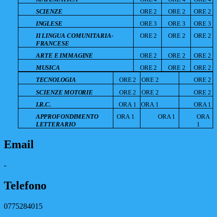
SCIENZE
ORE
2
ORE
2
ORE
2
INGLESE
ORE
3
ORE
3
ORE
3
II
LINGUA
COMUNITARIA-
ORE
2
ORE
2
ORE
2
FRANCESE
ARTE
E
IMMAGINE
ORE
2
ORE
2
ORE
2
MUSICA
ORE
2
ORE
2
ORE
2
TECNOLOGIA
ORE
2
ORE
2
ORE
2
SCIENZE
MOTORIE
ORE
2
ORE
2
ORE
2
I.R.C.
ORA
1
ORA
1
ORA
1
APPROFONDIMENTO
ORA
1
ORA
1
ORA
LETTERARIO
1
Email
-
Telefono
0775284015