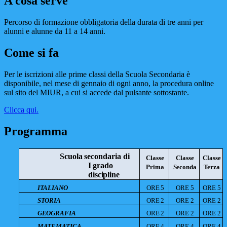
A cosa serve
Percorso di formazione obbligatoria della durata di tre anni per
alunni e alunne da 11 a 14 anni.
Come si fa
Per le iscrizioni alle prime classi della Scuola Secondaria è
disponibile, nel mese di gennaio di ogni anno, la procedura online
sul sito del MIUR, a cui si accede dal pulsante sottostante.
Clicca qui.
Programma
Scuola
secondaria
di
Classe
Classe
Classe
I
grado
Prima
Seconda
Terza
discipline
ITALIANO
ORE
5
ORE
5
ORE
5
STORIA
ORE
2
ORE
2
ORE
2
GEOGRAFIA
ORE
2
ORE
2
ORE
2
MATEMATICA
ORE
4
ORE
4
ORE
4