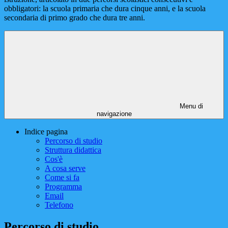
obbligatori: la scuola primaria che dura cinque anni, e la scuola
secondaria di primo grado che dura tre anni.
Menu di
navigazione
Indice pagina
Percorso di studio
Struttura didattica
Cos'è
A cosa serve
Come si fa
Programma
Email
Telefono
Percorso di studio