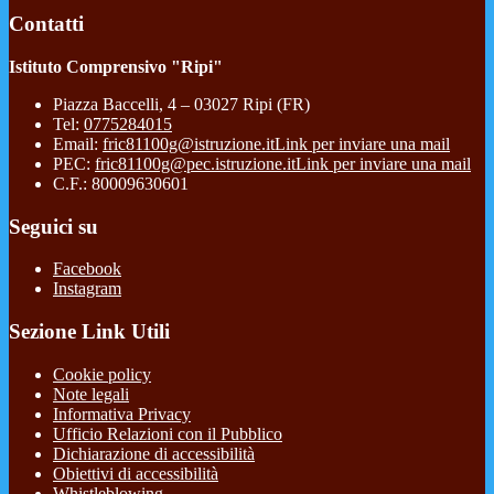
Contatti
Istituto Comprensivo "Ripi"
Piazza Baccelli, 4 – 03027 Ripi (FR)
Tel:
0775284015
Email:
fric81100g@istruzione.it
Link per inviare una mail
PEC:
fric81100g@pec.istruzione.it
Link per inviare una mail
C.F.: 80009630601
Seguici su
Facebook
Instagram
Sezione Link Utili
Cookie policy
Note legali
Informativa Privacy
Ufficio Relazioni con il Pubblico
Dichiarazione di accessibilità
Obiettivi di accessibilità
Whistleblowing