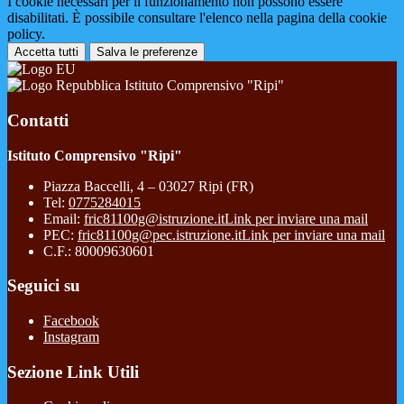
I cookie necessari per il funzionamento non possono essere
disabilitati. È possibile consultare l'elenco nella pagina della cookie
policy.
Accetta tutti
Salva le preferenze
Istituto Comprensivo "Ripi"
Contatti
Istituto Comprensivo "Ripi"
Piazza Baccelli, 4 – 03027 Ripi (FR)
Tel:
0775284015
Email:
fric81100g@istruzione.it
Link per inviare una mail
PEC:
fric81100g@pec.istruzione.it
Link per inviare una mail
C.F.: 80009630601
Seguici su
Facebook
Instagram
Sezione Link Utili