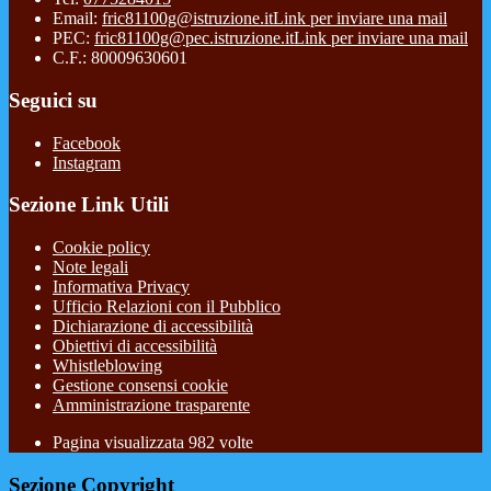
Email:
fric81100g@istruzione.it
Link per inviare una mail
PEC:
fric81100g@pec.istruzione.it
Link per inviare una mail
C.F.: 80009630601
Seguici su
Facebook
Instagram
Sezione Link Utili
Cookie policy
Note legali
Informativa Privacy
Ufficio Relazioni con il Pubblico
Dichiarazione di accessibilità
Obiettivi di accessibilità
Whistleblowing
Gestione consensi cookie
Amministrazione trasparente
Pagina visualizzata
982
volte
Sezione Copyright