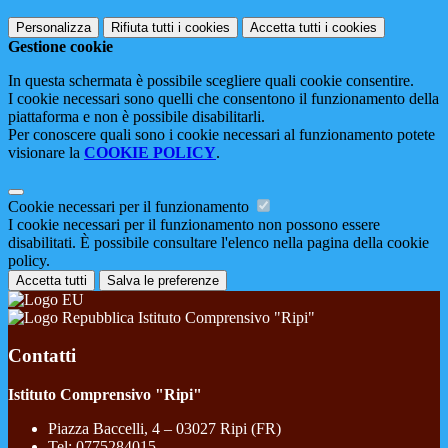
Personalizza
Rifiuta tutti
i cookies
Accetta tutti
i cookies
Gestione cookie
In questa schermata è possibile scegliere quali cookie consentire.
I cookie necessari sono quelli che consentono il funzionamento della
piattaforma e non è possibile disabilitarli.
Per conoscere quali sono i cookie necessari al funzionamento potete
visionare la
COOKIE POLICY
.
Cookie necessari per il funzionamento
I cookie necessari per il funzionamento non possono essere
disabilitati. È possibile consultare l'elenco nella pagina della cookie
policy.
Accetta tutti
Salva le preferenze
Istituto Comprensivo "Ripi"
Contatti
Istituto Comprensivo "Ripi"
Piazza Baccelli, 4 – 03027 Ripi (FR)
Tel:
0775284015