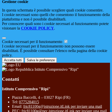
Gestione cookie
In questa schermata è possibile scegliere quali cookie consentire.
I cookie necessari sono quelli che consentono il funzionamento della
piattaforma e non è possibile disabilitarli.
Per conoscere quali sono i cookie necessari al funzionamento potete
visionare la
COOKIE POLICY
.
Cookie necessari per il funzionamento
I cookie necessari per il funzionamento non possono essere
disabilitati. È possibile consultare l'elenco nella pagina della cookie
policy.
Accetta tutti
Salva le preferenze
Istituto Comprensivo "Ripi"
Contatti
Istituto Comprensivo "Ripi"
Piazza Baccelli, 4 – 03027 Ripi (FR)
Tel:
0775284015
Email:
fric81100g@istruzione.it
Link per inviare una mail
PEC:
fric81100g@pec.istruzione.it
Link per inviare una mail