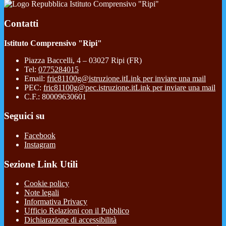
Istituto Comprensivo "Ripi"
Contatti
Istituto Comprensivo "Ripi"
Piazza Baccelli, 4 – 03027 Ripi (FR)
Tel:
0775284015
Email:
fric81100g@istruzione.it
Link per inviare una mail
PEC:
fric81100g@pec.istruzione.it
Link per inviare una mail
C.F.: 80009630601
Seguici su
Facebook
Instagram
Sezione Link Utili
Cookie policy
Note legali
Informativa Privacy
Ufficio Relazioni con il Pubblico
Dichiarazione di accessibilità