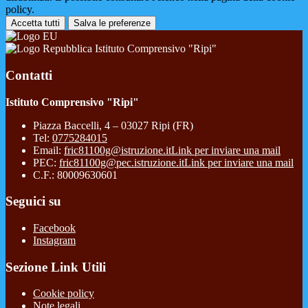
policy.
Accetta tutti
Salva le preferenze
Istituto Comprensivo "Ripi"
Contatti
Istituto Comprensivo "Ripi"
Piazza Baccelli, 4 – 03027 Ripi (FR)
Tel:
0775284015
Email:
fric81100g@istruzione.it
Link per inviare una mail
PEC:
fric81100g@pec.istruzione.it
Link per inviare una mail
C.F.: 80009630601
Seguici su
Facebook
Instagram
Sezione Link Utili
Cookie policy
Note legali