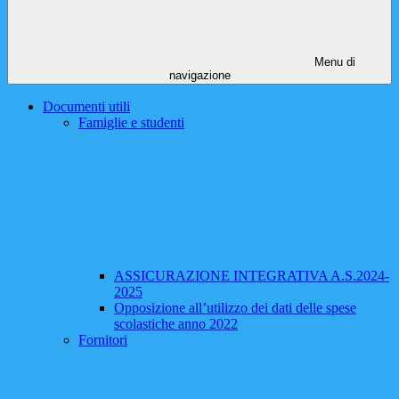
Menu di
navigazione
Documenti utili
Famiglie e studenti
ASSICURAZIONE INTEGRATIVA A.S.2024-
2025
Opposizione all’utilizzo dei dati delle spese
scolastiche anno 2022
Fornitori
Famiglie e studenti