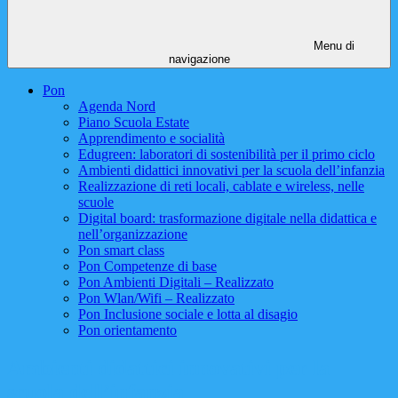
Menu di
navigazione
Pon
Agenda Nord
Piano Scuola Estate
Apprendimento e socialità
Edugreen: laboratori di sostenibilità per il primo ciclo
Ambienti didattici innovativi per la scuola dell’infanzia
Realizzazione di reti locali, cablate e wireless, nelle
scuole
Digital board: trasformazione digitale nella didattica e
nell’organizzazione
Pon smart class
Pon Competenze di base
Pon Ambienti Digitali – Realizzato
Pon Wlan/Wifi – Realizzato
Pon Inclusione sociale e lotta al disagio
Pon orientamento
Ambienti didattici innovativi per la
scuola dell’infanzia