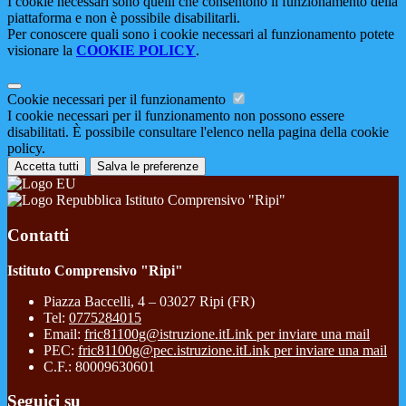
I cookie necessari sono quelli che consentono il funzionamento della
piattaforma e non è possibile disabilitarli.
Per conoscere quali sono i cookie necessari al funzionamento potete
visionare la
COOKIE POLICY
.
Cookie necessari per il funzionamento
I cookie necessari per il funzionamento non possono essere
disabilitati. È possibile consultare l'elenco nella pagina della cookie
policy.
Accetta tutti
Salva le preferenze
Istituto Comprensivo "Ripi"
Contatti
Istituto Comprensivo "Ripi"
Piazza Baccelli, 4 – 03027 Ripi (FR)
Tel:
0775284015
Email:
fric81100g@istruzione.it
Link per inviare una mail
PEC:
fric81100g@pec.istruzione.it
Link per inviare una mail
C.F.: 80009630601
Seguici su