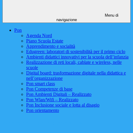
Menu di
navigazione
Pon
Agenda Nord
Piano Scuola Estate
Apprendimento e socialità
Edugreen: laboratori di sostenibilità per il primo ciclo
Ambienti didattici innovativi per la scuola dell’infanzia
Realizzazione di reti locali, cablate e wireless, nelle
scuole
Digital board: trasformazione digitale nella didattica e
nell’organizzazione
Pon smart class
Pon Competenze di base
Pon Ambienti Digitali – Realizzato
Pon Wlan/Wifi – Realizzato
Pon Inclusione sociale e lotta al disagio
Pon orientamento
Apprendimento e socialità