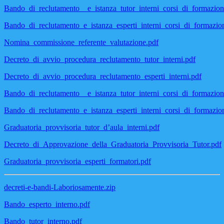
Bando_di_reclutamento__e_istanza_tutor_interni_corsi_di_formazion
Bando_di_reclutamento_e_istanza_esperti_interni_corsi_di_formazio
Nomina_commissione_referente_valutazione.pdf
Decreto_di_avvio_procedura_reclutamento_tutor_interni.pdf
Decreto_di_avvio_procedura_reclutamento_esperti_interni.pdf
Bando_di_reclutamento__e_istanza_tutor_interni_corsi_di_formazion
Bando_di_reclutamento_e_istanza_esperti_interni_corsi_di_formazio
Graduatoria_provvisoria_tutor_d’aula_interni.pdf
Decreto_di_Approvazione_della_Graduatoria_Provvisoria_Tutor.pdf
Graduatoria_provvisoria_esperti_formatori.pdf
decreti-e-bandi-Laboriosamente.zip
Bando_esperto_interno.pdf
Bando_tutor_interno.pdf