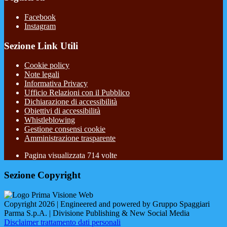
Facebook
Instagram
Sezione Link Utili
Cookie policy
Note legali
Informativa Privacy
Ufficio Relazioni con il Pubblico
Dichiarazione di accessibilità
Obiettivi di accessibilità
Whistleblowing
Gestione consensi cookie
Amministrazione trasparente
Pagina visualizzata
714
volte
Sezione Copyright
Copyright 2026 | Engineered and powered by Gruppo Spaggiari
Parma S.p.A. | Divisione Publishing & New Social Media
Disclaimer trattamento dati personali