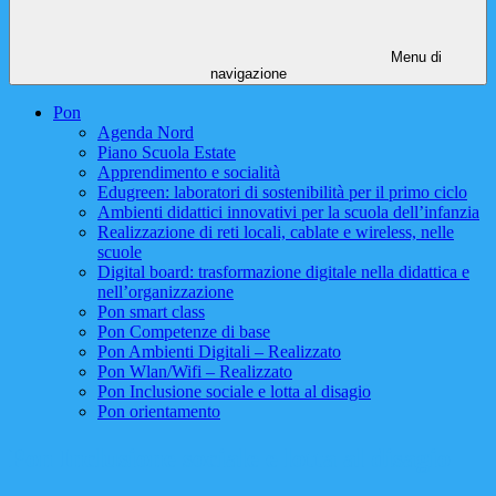
Menu di
navigazione
Pon
Agenda Nord
Piano Scuola Estate
Apprendimento e socialità
Edugreen: laboratori di sostenibilità per il primo ciclo
Ambienti didattici innovativi per la scuola dell’infanzia
Realizzazione di reti locali, cablate e wireless, nelle
scuole
Digital board: trasformazione digitale nella didattica e
nell’organizzazione
Pon smart class
Pon Competenze di base
Pon Ambienti Digitali – Realizzato
Pon Wlan/Wifi – Realizzato
Pon Inclusione sociale e lotta al disagio
Pon orientamento
Pon Inclusione sociale e lotta al disagio