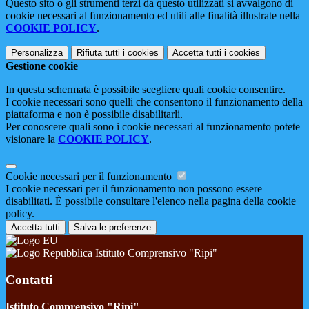
Questo sito o gli strumenti terzi da questo utilizzati si avvalgono di
cookie necessari al funzionamento ed utili alle finalità illustrate nella
COOKIE POLICY
.
Personalizza
Rifiuta tutti
i cookies
Accetta tutti
i cookies
Gestione cookie
In questa schermata è possibile scegliere quali cookie consentire.
I cookie necessari sono quelli che consentono il funzionamento della
piattaforma e non è possibile disabilitarli.
Per conoscere quali sono i cookie necessari al funzionamento potete
visionare la
COOKIE POLICY
.
Cookie necessari per il funzionamento
I cookie necessari per il funzionamento non possono essere
disabilitati. È possibile consultare l'elenco nella pagina della cookie
policy.
Accetta tutti
Salva le preferenze
Istituto Comprensivo "Ripi"
Contatti
Istituto Comprensivo "Ripi"