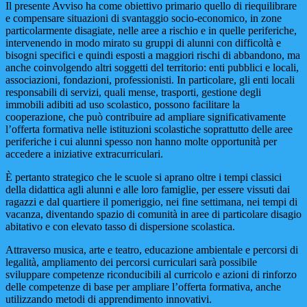
Il presente Avviso ha come obiettivo primario quello di riequilibrare
e compensare situazioni di svantaggio socio-economico, in zone
particolarmente disagiate, nelle aree a rischio e in quelle periferiche,
intervenendo in modo mirato su gruppi di alunni con difficoltà e
bisogni specifici e quindi esposti a maggiori rischi di abbandono, ma
anche coinvolgendo altri soggetti del territorio: enti pubblici e locali,
associazioni, fondazioni, professionisti. In particolare, gli enti locali
responsabili di servizi, quali mense, trasporti, gestione degli
immobili adibiti ad uso scolastico, possono facilitare la
cooperazione, che può contribuire ad ampliare significativamente
l’offerta formativa nelle istituzioni scolastiche soprattutto delle aree
periferiche i cui alunni spesso non hanno molte opportunità per
accedere a iniziative extracurriculari.
È pertanto strategico che le scuole si aprano oltre i tempi classici
della didattica agli alunni e alle loro famiglie, per essere vissuti dai
ragazzi e dal quartiere il pomeriggio, nei fine settimana, nei tempi di
vacanza, diventando spazio di comunità in aree di particolare disagio
abitativo e con elevato tasso di dispersione scolastica.
Attraverso musica, arte e teatro, educazione ambientale e percorsi di
legalità, ampliamento dei percorsi curriculari sarà possibile
sviluppare competenze riconducibili al curricolo e azioni di rinforzo
delle competenze di base per ampliare l’offerta formativa, anche
utilizzando metodi di apprendimento innovativi.