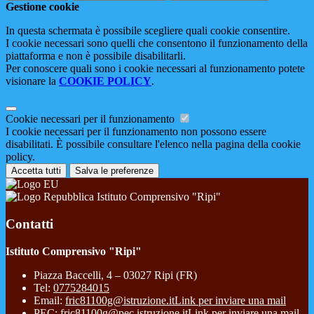
Gestione cookie
In questa schermata è possibile scegliere quali cookie consentire.
I cookie necessari sono quelli che consentono il funzionamento della
piattaforma e non è possibile disabilitarli.
Per conoscere quali sono i cookie necessari al funzionamento potete
visionare la
COOKIE POLICY
.
Cookie necessari per il funzionamento
I cookie necessari per il funzionamento non possono essere
disabilitati. È possibile consultare l'elenco nella pagina della cookie
policy.
Accetta tutti
Salva le preferenze
Istituto Comprensivo "Ripi"
Contatti
Istituto Comprensivo "Ripi"
Piazza Baccelli, 4 – 03027 Ripi (FR)
Tel:
0775284015
Email:
fric81100g@istruzione.it
Link per inviare una mail
PEC:
fric81100g@pec.istruzione.it
Link per inviare una mail