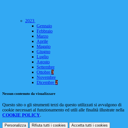
2023
Gennaio
Febbraio
Marzo
Aprile
Maggio
Giugno
Luglio
Agosto
Settembre
Ottobre
3
Novembre
Dicembre
2
Nessun contenuto da visualizzare
Questo sito o gli strumenti terzi da questo utilizzati si avvalgono di
cookie necessari al funzionamento ed utili alle finalità illustrate nella
COOKIE POLICY
.
Personalizza
Rifiuta tutti
i cookies
Accetta tutti
i cookies