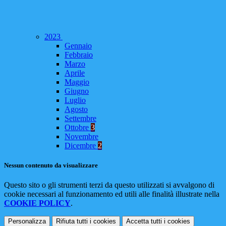
2023
Gennaio
Febbraio
Marzo
Aprile
Maggio
Giugno
Luglio
Agosto
Settembre
Ottobre
3
Novembre
Dicembre
2
Nessun contenuto da visualizzare
Questo sito o gli strumenti terzi da questo utilizzati si avvalgono di
cookie necessari al funzionamento ed utili alle finalità illustrate nella
COOKIE POLICY
.
Personalizza
Rifiuta tutti
i cookies
Accetta tutti
i cookies