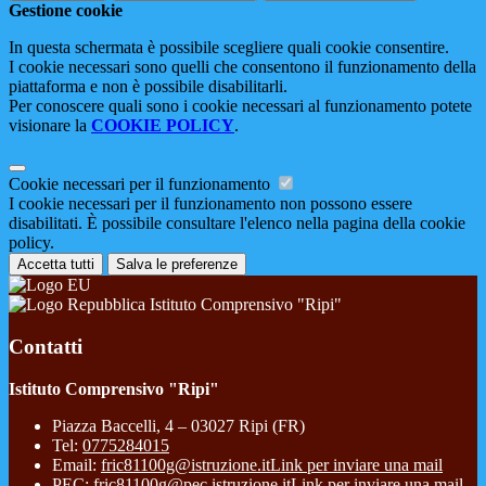
Gestione cookie
In questa schermata è possibile scegliere quali cookie consentire.
I cookie necessari sono quelli che consentono il funzionamento della
piattaforma e non è possibile disabilitarli.
Per conoscere quali sono i cookie necessari al funzionamento potete
visionare la
COOKIE POLICY
.
Cookie necessari per il funzionamento
I cookie necessari per il funzionamento non possono essere
disabilitati. È possibile consultare l'elenco nella pagina della cookie
policy.
Accetta tutti
Salva le preferenze
Istituto Comprensivo "Ripi"
Contatti
Istituto Comprensivo "Ripi"
Piazza Baccelli, 4 – 03027 Ripi (FR)
Tel:
0775284015
Email:
fric81100g@istruzione.it
Link per inviare una mail
PEC:
fric81100g@pec.istruzione.it
Link per inviare una mail