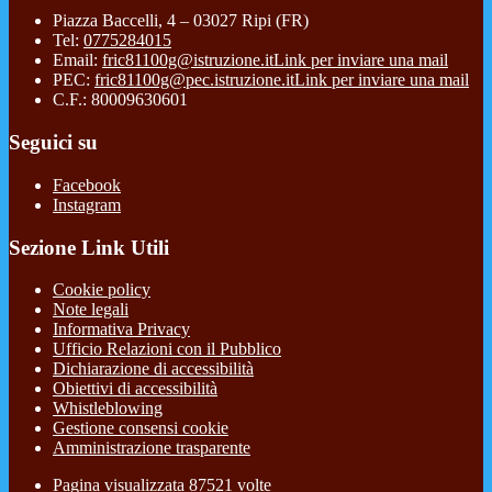
Piazza Baccelli, 4 – 03027 Ripi (FR)
Tel:
0775284015
Email:
fric81100g@istruzione.it
Link per inviare una mail
PEC:
fric81100g@pec.istruzione.it
Link per inviare una mail
C.F.: 80009630601
Seguici su
Facebook
Instagram
Sezione Link Utili
Cookie policy
Note legali
Informativa Privacy
Ufficio Relazioni con il Pubblico
Dichiarazione di accessibilità
Obiettivi di accessibilità
Whistleblowing
Gestione consensi cookie
Amministrazione trasparente
Pagina visualizzata
87521
volte