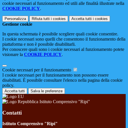
cookie necessari al funzionamento ed utili alle finalità illustrate nella
COOKIE POLICY
.
Personalizza
Rifiuta tutti
i cookies
Accetta tutti
i cookies
Gestione cookie
In questa schermata è possibile scegliere quali cookie consentire.
I cookie necessari sono quelli che consentono il funzionamento della
piattaforma e non è possibile disabilitarli.
Per conoscere quali sono i cookie necessari al funzionamento potete
visionare la
COOKIE POLICY
.
Cookie necessari per il funzionamento
I cookie necessari per il funzionamento non possono essere
disabilitati. È possibile consultare l'elenco nella pagina della cookie
policy.
Accetta tutti
Salva le preferenze
Istituto Comprensivo "Ripi"
Contatti
Istituto Comprensivo "Ripi"