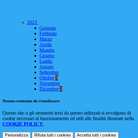
2023
Gennaio
Febbraio
Marzo
Aprile
Maggio
Giugno
Luglio
Agosto
Settembre
Ottobre
3
Novembre
Dicembre
2
Nessun contenuto da visualizzare
Questo sito o gli strumenti terzi da questo utilizzati si avvalgono di
cookie necessari al funzionamento ed utili alle finalità illustrate nella
COOKIE POLICY
.
Personalizza
Rifiuta tutti
i cookies
Accetta tutti
i cookies