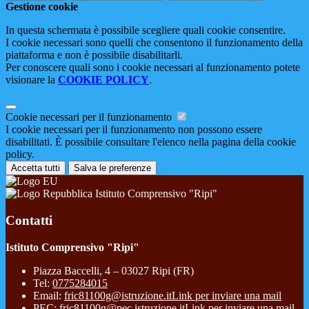
Gestione cookie
In questa schermata è possibile scegliere quali cookie consentire.
I cookie necessari sono quelli che consentono il funzionamento della
piattaforma e non è possibile disabilitarli.
Per conoscere quali sono i cookie necessari al funzionamento potete
visionare la
COOKIE POLICY
.
Cookie necessari per il funzionamento
I cookie necessari per il funzionamento non possono essere
disabilitati. È possibile consultare l'elenco nella pagina della cookie
policy.
Accetta tutti
Salva le preferenze
Istituto Comprensivo "Ripi"
Contatti
Istituto Comprensivo "Ripi"
Piazza Baccelli, 4 – 03027 Ripi (FR)
Tel:
0775284015
Email:
fric81100g@istruzione.it
Link per inviare una mail
PEC:
fric81100g@pec.istruzione.it
Link per inviare una mail