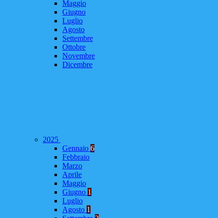
Maggio
Giugno
Luglio
Agosto
Settembre
Ottobre
Novembre
Dicembre
2025
Gennaio
6
Febbraio
Marzo
Aprile
Maggio
Giugno
1
Luglio
Agosto
1