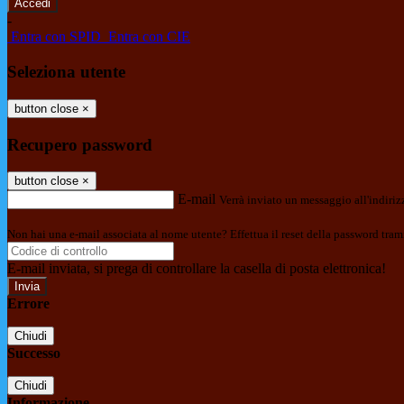
-
Entra con SPID
Entra con CIE
Seleziona utente
button close
×
Recupero password
button close
×
E-mail
Verrà inviato un messaggio all'indirizz
Non hai una e-mail associata al nome utente? Effettua il reset della password tram
E-mail inviata, si prega di controllare la casella di posta elettronica!
Errore
Chiudi
Successo
Chiudi
Informazione