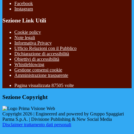
Facebook
Instagram
Sezione Link Utili
Cookie policy
Note legali
Informativa Privacy
Ufficio Relazioni con il Pubblico
Dichiarazione di accessibilità
Obiettivi di accessibilità
Whistleblowing
Gestione consensi cookie
Amministrazione trasparente
Pagina visualizzata
87505
volte
Sezione Copyright
Copyright 2026 | Engineered and powered by Gruppo Spaggiari
Parma S.p.A. | Divisione Publishing & New Social Media
Disclaimer trattamento dati personali