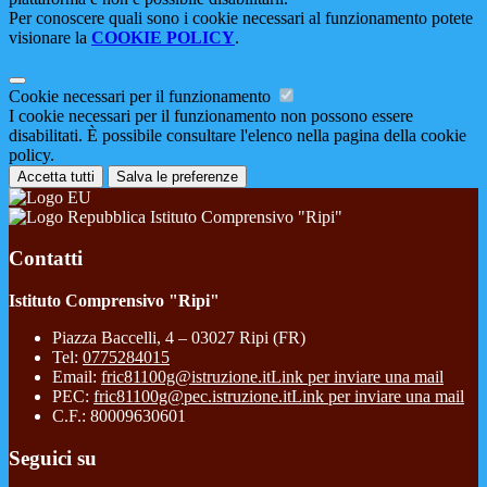
Per conoscere quali sono i cookie necessari al funzionamento potete
visionare la
COOKIE POLICY
.
Cookie necessari per il funzionamento
I cookie necessari per il funzionamento non possono essere
disabilitati. È possibile consultare l'elenco nella pagina della cookie
policy.
Accetta tutti
Salva le preferenze
Istituto Comprensivo "Ripi"
Contatti
Istituto Comprensivo "Ripi"
Piazza Baccelli, 4 – 03027 Ripi (FR)
Tel:
0775284015
Email:
fric81100g@istruzione.it
Link per inviare una mail
PEC:
fric81100g@pec.istruzione.it
Link per inviare una mail
C.F.: 80009630601
Seguici su