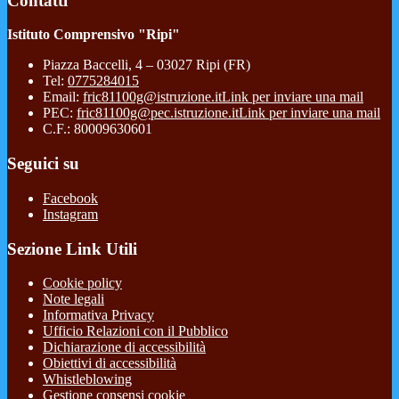
Contatti
Istituto Comprensivo "Ripi"
Piazza Baccelli, 4 – 03027 Ripi (FR)
Tel:
0775284015
Email:
fric81100g@istruzione.it
Link per inviare una mail
PEC:
fric81100g@pec.istruzione.it
Link per inviare una mail
C.F.: 80009630601
Seguici su
Facebook
Instagram
Sezione Link Utili
Cookie policy
Note legali
Informativa Privacy
Ufficio Relazioni con il Pubblico
Dichiarazione di accessibilità
Obiettivi di accessibilità
Whistleblowing
Gestione consensi cookie