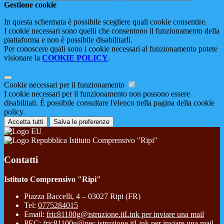
Gestione cookie
In questa schermata è possibile scegliere quali cookie consentire.
I cookie necessari sono quelli che consentono il funzionamento della
piattaforma e non è possibile disabilitarli.
Per conoscere quali sono i cookie necessari al funzionamento potete
visionare la
COOKIE POLICY
.
Cookie necessari per il funzionamento
I cookie necessari per il funzionamento non possono essere
disabilitati. È possibile consultare l'elenco nella pagina della cookie
policy.
Accetta tutti
Salva le preferenze
Istituto Comprensivo "Ripi"
Contatti
Istituto Comprensivo "Ripi"
Piazza Baccelli, 4 – 03027 Ripi (FR)
Tel:
0775284015
Email:
fric81100g@istruzione.it
Link per inviare una mail
PEC:
fric81100g@pec.istruzione.it
Link per inviare una mail