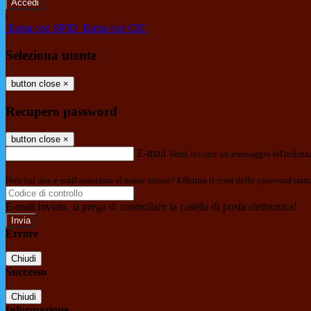
-
Entra con SPID
Entra con CIE
Seleziona utente
button close
×
Recupero password
button close
×
E-mail
Verrà inviato un messaggio all'indirizz
Non hai una e-mail associata al nome utente? Effettua il reset della password tram
E-mail inviata, si prega di controllare la casella di posta elettronica!
Errore
Chiudi
Successo
Chiudi
Informazione