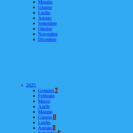
Maggio
Giugno
Luglio
Agosto
Settembre
Ottobre
Novembre
Dicembre
2025
Gennaio
6
Febbraio
Marzo
Aprile
Maggio
Giugno
1
Luglio
Agosto
1