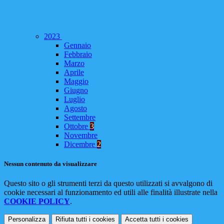
2023
Gennaio
Febbraio
Marzo
Aprile
Maggio
Giugno
Luglio
Agosto
Settembre
Ottobre
3
Novembre
Dicembre
2
Nessun contenuto da visualizzare
Questo sito o gli strumenti terzi da questo utilizzati si avvalgono di
cookie necessari al funzionamento ed utili alle finalità illustrate nella
COOKIE POLICY
.
Personalizza
Rifiuta tutti
i cookies
Accetta tutti
i cookies