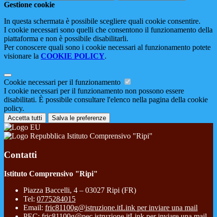
Gestione cookie
In questa schermata è possibile scegliere quali cookie consentire.
I cookie necessari sono quelli che consentono il funzionamento della
piattaforma e non è possibile disabilitarli.
Per conoscere quali sono i cookie necessari al funzionamento potete
visionare la
COOKIE POLICY
.
Cookie necessari per il funzionamento
I cookie necessari per il funzionamento non possono essere
disabilitati. È possibile consultare l'elenco nella pagina della cookie
policy.
Accetta tutti
Salva le preferenze
Istituto Comprensivo "Ripi"
Contatti
Istituto Comprensivo "Ripi"
Piazza Baccelli, 4 – 03027 Ripi (FR)
Tel:
0775284015
Email:
fric81100g@istruzione.it
Link per inviare una mail
PEC:
fric81100g@pec.istruzione.it
Link per inviare una mail